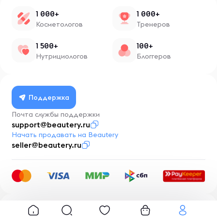
1 000+
1 000+
Косметологов
Тренеров
1 500+
100+
Нутрициологов
Блоггеров
Поддержка
Почта службы поддержки
support@beautery.ru
Начать продавать на Beautery
seller@beautery.ru
Разработка
BusinessMentor.ru