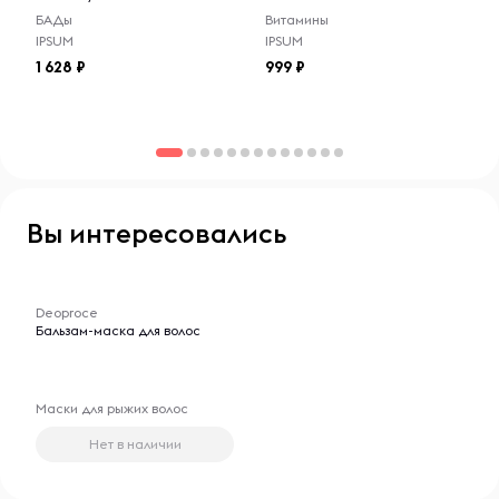
БАДы
Витамины
IPSUM
IPSUM
1 628
999
Вы интересовались
-- : -- : --
Deoproce
Бальзам-маска для волос
Маски для рыжих волос
Нет в наличии