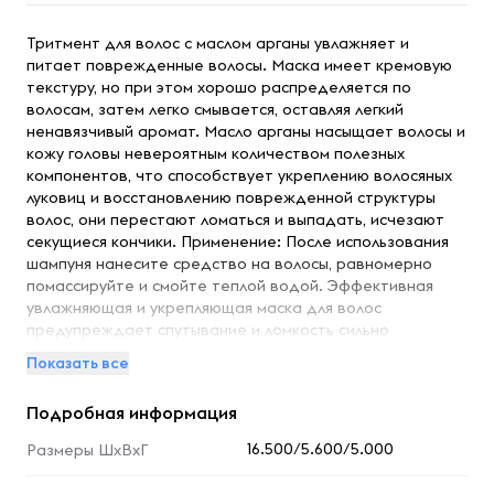
Тритмент для волос с маслом арганы увлажняет и
питает поврежденные волосы. Маска имеет кремовую
текстуру, но при этом хорошо распределяется по
волосам, затем легко смывается, оставляя легкий
ненавязчивый аромат. Масло арганы насыщает волосы и
кожу головы невероятным количеством полезных
компонентов, что способствует укреплению волосяных
луковиц и восстановлению поврежденной структуры
волос, они перестают ломаться и выпадать, исчезают
секущиеся кончики. Применение: После использования
шампуня нанесите средство на волосы, равномерно
помассируйте и смойте теплой водой. Эффективная
увлажняющая и укрепляющая маска для волос
предупреждает спутывание и ломкость сильно
поврежденных волос, а входящий в состав
Показать все
растительный белок делает их мягкими и послушными.
Обогащенная маслом арганы маска помогает сделать
Подробная информация
волосы сильными и здоровыми, одновременно
восстанавливая и укрепляя. Преимущества: • оказывает
16.500/5.600/5.000
Размеры ШхВхГ
восстанавливающее и оздоравливающее действие, •
интенсивно увлажняет и питает волосы, • решает