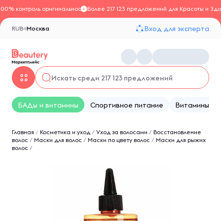
100% контроль оригинальности
Более 217 123 предложений для Красоты и Здо
Вход для эксперта
RUB
Москва
БАДы и витамины
Спортивное питание
Витамины
Главная
/
Косметика и уход
/
Уход за волосами
/
Восстановление
волос
/
Маски для волос
/
Маски по цвету волос
/
Маски для рыжих
волос
/