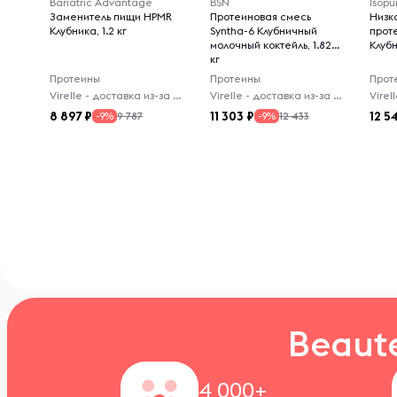
Bariatric Advantage
BSN
Isopu
Заменитель пищи HPMR
Протеиновая смесь
Низк
Клубника, 1.2 кг
Syntha-6 Клубничный
прот
молочный коктейль, 1.82
Клубн
кг
Протеины
Протеины
Прот
Virelle - доставка из-за рубежа
Virelle - доставка из-за рубежа
8 897
11 303
12 5
9 787
12 433
-9%
-9%
Beaut
4 000+