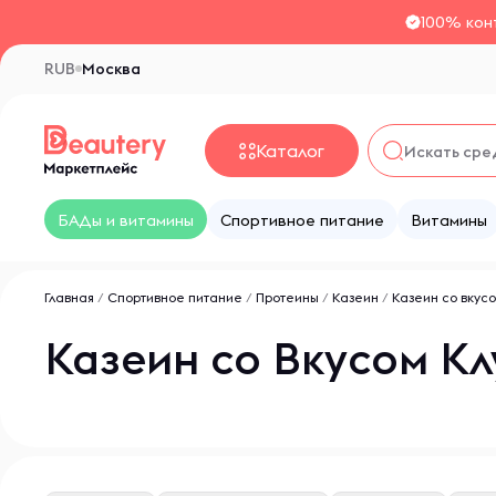
100% кон
RUB
Москва
Каталог
БАДы и витамины
Спортивное питание
Витамины
Главная
/
Спортивное питание
/
Протеины
/
Казеин
/
Казеин со вкус
Казеин со Вкусом Кл