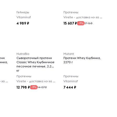
Гейнеры
Протеины
Vitaminof
Virelle - доставка из-за рубежа
4 989
15 607
17 168
-9%
NutraBio
Mutant
еин
Сывороточный протеин
Протеин Whey Клубника,
бника,
Classic Whey Клубничное
2270 г
песочное печенье, 2.27
кг
Протеины
Протеины
Virelle - доставка из-за рубежа
Virelle - доставка из-за рубежа
Vitaminof
12 798
7 444
14 078
-9%