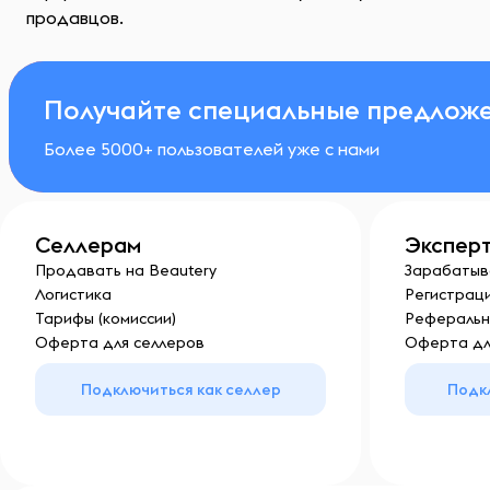
продавцов.
Получайте специальные предложе
Более 5000+ пользователей уже с нами
Селлерам
Экспер
Продавать на Beautery
Зарабатыв
Логистика
Регистраци
Тарифы (комиссии)
Реферальн
Оферта для селлеров
Оферта дл
Подключиться как селлер
Подк