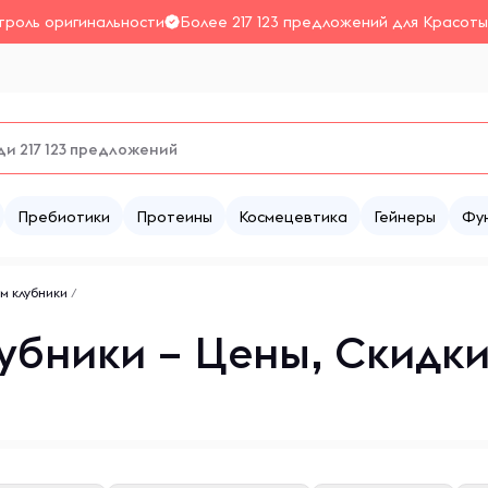
троль оригинальности
Более 217 123 предложений для Красоты
Пребиотики
Протеины
Космецевтика
Гейнеры
Фу
ом клубники
/
убники – Цены, Скидк