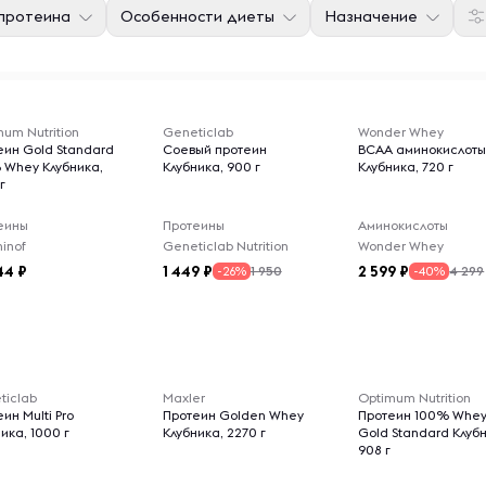
 протеина
Особенности диеты
Назначение
um Nutrition
Geneticlab
Wonder Whey
еин Gold Standard
Соевый протеин
BCAA аминокислоты 
 Whey Клубника,
Клубника, 900 г
Клубника, 720 г
г
еины
Протеины
Аминокислоты
inof
Geneticlab Nutrition
Wonder Whey
44
1 449
2 599
1 950
4 299
-26%
-40%
ticlab
Maxler
Optimum Nutrition
ин Multi Pro
Протеин Golden Whey
Протеин 100% Whe
ика, 1000 г
Клубника, 2270 г
Gold Standard Клуб
908 г