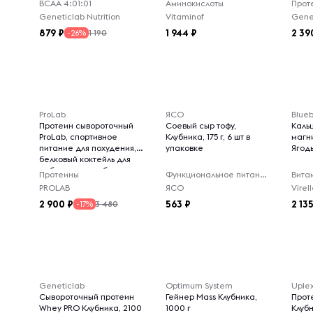
ВСАА 4:01:01
Аминокислоты
Прот
Geneticlab Nutrition
Vitaminof
Genet
879
1 944
2 39
1 190
-26%
ProLab
ЯСО
Blueb
Протеин сывороточный
Соевый сыр тофу,
Каль
ProLab, спортивное
Клубника, 175 г, 6 шт в
магн
питание для похудения,
упаковке
Ягоды
белковый коктейль для
набора массы, банан
Протеины
Функциональное питание
Вита
клубника, 825г
PROLAB
ЯСО
2 900
563
2 13
3 480
-17%
Geneticlab
Optimum System
Uple
Сывороточный протеин
Гейнер Mass Клубника,
Прот
Whey PRO Клубника, 2100
1000 г
Клубн