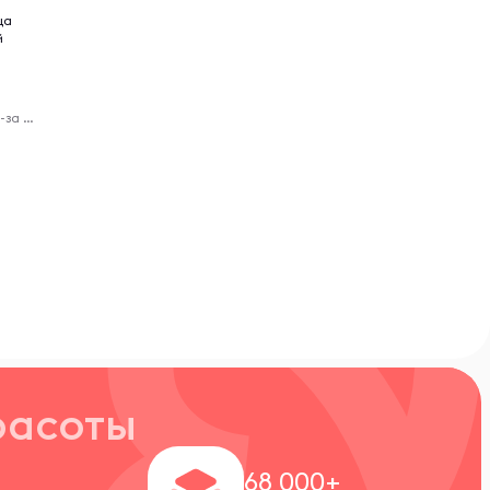
ца
й
Virelle - доставка из-за рубежа
расоты
+
68 000+