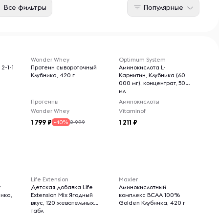
Все фильтры
Популярные
Wonder Whey
Optimum System
2-1-1
Протеин сывороточный
Аминокислота L-
Клубника, 420 г
Карнитин, Клубника (60
000 мг), концентрат, 500
мл
Протеины
Аминокислоты
Wonder Whey
Vitaminof
1 799
1 211
2 999
-40%
Life Extension
Maxler
y
Детская добавка Life
Аминокислотный
ника,
Extension Mix Ягодный
комплекс BCAA 100%
вкус, 120 жевательных
Golden Клубника, 420 г
табл