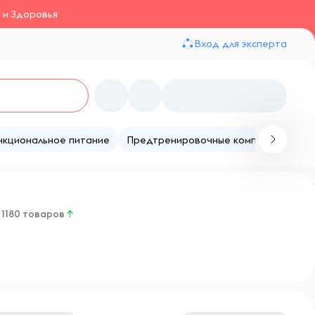
 и Здоровья
Вход для эксперта
нкциональное питание
Предтренировочные комплексы
Те
1180 товаров
↑
и