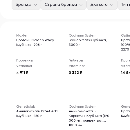
Бренды
Страна бренда
Для кого
Тип
Maxler
Optimum System
Optim
Протеин Golden Whey
Гейнер Mass Клубника,
Прот
Клубника, 908 г
3000 г
100%
2270 
Протеины
Гейнеры
Прот
Vitaminof
Vitaminof
Vitam
4 911
3 322
14 8
Geneticlab
Optimum System
Gene
Аминокислоты BCAA 4:1:1
Аминокислота L-
Проте
Клубника, 250 г
Карнитин, Клубника (120
Клубн
000 мг), концентрат,
1000 мл