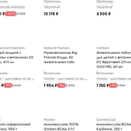
еины
Протеины
Протеины
iclab Nutrition
Vitaminof
Vitaminof
0
10 178
6 500
2 990
-20%
onnet Nutrition
Natural Factors
Carlson
ций жидкий с
Мультивитамины Big
Жевательные табле
ием и витамином D3
Friends Ягоды, 60
для детей с витами
, 472 мл
жевательных табл
D3 Фруктовый (25 мк
1000 МЕ), 60 шт
мины
Витамины
Витамины
Virelle - доставка из-за рубежа
Virelle - доставка из-за рубежа
5
1 904
1 760
2 349
2 094
1 936
-9%
-9%
-9%
x
Maxler
Geneticlab
еин сывороточный
Аминокислоты 100%
Аминокислоты BCAA 
ика, 900 г
Golden BCAA 2:1:1
Клубника, 250 г