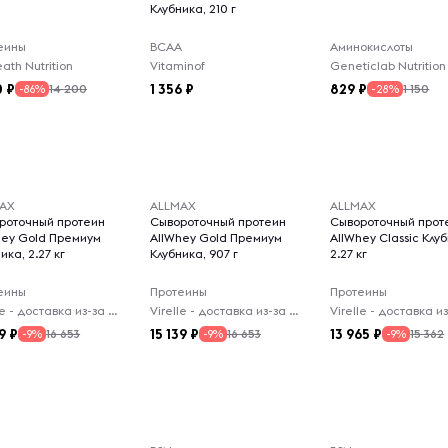
Клубника, 210 г
еины
BCAA
Аминокислоты
eath Nutrition
Vitaminof
Geneticlab Nutrition
0
1 356
829
14 200
1 150
-86%
-28%
AX
ALLMAX
ALLMAX
роточный протеин
Сывороточный протеин
Сывороточный прот
hey Gold Премиум
AllWhey Gold Премиум
AllWhey Classic Клу
ика, 2.27 кг
Клубника, 907 г
2.27 кг
еины
Протеины
Протеины
Virelle - доставка из-за рубежа
Virelle - доставка из-за рубежа
9
15 139
13 965
16 653
16 653
15 362
-9%
-9%
-9%