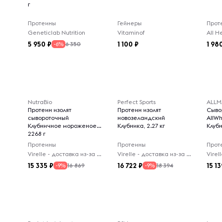
г
Протеины
Гейнеры
Прот
Geneticlab Nutrition
Vitaminof
All H
5 950
1 100
1 98
6 350
-6%
NutraBio
Perfect Sports
ALLM
Протеин изолят
Протеин изолят
Сыво
сывороточный
новозеландский
AllW
Клубничное мороженое,
Клубника, 2.27 кг
Клубн
2268 г
Протеины
Протеины
Прот
Virelle - доставка из-за рубежа
Virelle - доставка из-за рубежа
15 335
16 722
15 13
16 869
18 394
-9%
-9%