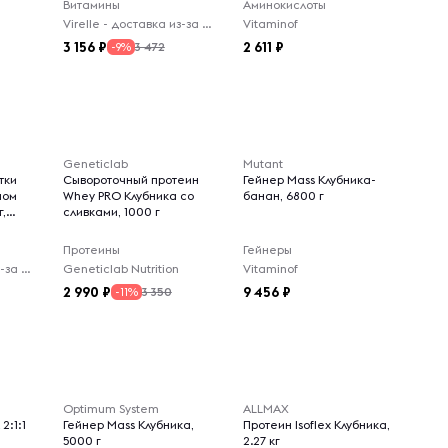
Витамины
Аминокислоты
Virelle - доставка из-за рубежа
Vitaminof
3 156
2 611
3 472
-9%
Geneticlab
Mutant
тки
Сывороточный протеин
Гейнер Mass Клубника-
ном
Whey PRO Клубника со
банан, 6800 г
г,
сливками, 1000 г
Протеины
Гейнеры
Virelle - доставка из-за рубежа
Geneticlab Nutrition
Vitaminof
2 990
9 456
3 350
-11%
Optimum System
ALLMAX
2:1:1
Гейнер Mass Клубника,
Протеин Isoflex Клубника,
5000 г
2.27 кг