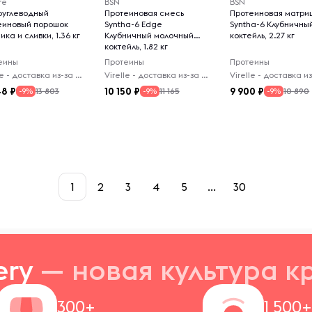
re
BSN
BSN
оуглеводный
Протеиновая смесь
Протеиновая матри
еиновый порошок
Syntha-6 Edge
Syntha-6 Клубничны
ика и сливки, 1.36 кг
Клубничный молочный
коктейль, 2.27 кг
коктейль, 1.82 кг
еины
Протеины
Протеины
Virelle - доставка из-за рубежа
Virelle - доставка из-за рубежа
48
10 150
9 900
13 803
11 165
10 890
-9%
-9%
-9%
1
2
3
4
5
...
30
ery
— новая
культура к
300+
1 500