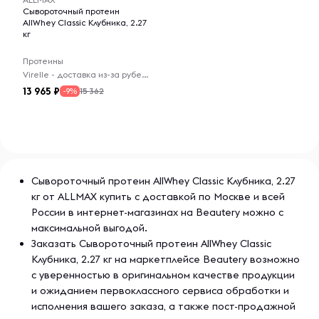
передовой технологии, вы подумаете, что вы только что
Сывороточный протеин
AllWhey Classic Клубника, 2.27
ели молочный коктейль с мороженым. AllWhey легко
кг
смешивать и еще легче пить. Это идеальный выбор для
вашего образа жизни!
Протеины
Virelle - доставка из-за рубежа
Непревзойденная ценность
13 965
15 362
-9%
Когда вам требуется протеин, вы ищете самый чистый и
по наиболее выгодной цене. Сравните нас с
конкурентами: некоторые из их продуктов содержат
всего 50% протеина! Посмотрите на их размер порции
и общее количество протеина и посчитайте. Проверьте
Сывороточный протеин AllWhey Classic Клубника, 2.27
их ингредиенты. Продукты конкурентов часто содержат
кг от ALLMAX купить с доставкой по Москве и всей
некачественные источники белка, отличного от
России в интернет-магазинах на Beautery можно с
сывороточного. AllWhey® стоит на голову выше
максимальной выгодой.
конкурентов, предлагая исключительную ценность с 30 г
протеина по цене, которая заставит вас улыбаться всю
Заказать Сывороточный протеин AllWhey Classic
дорогу в тренажерный зал!
Клубника, 2.27 кг на маркетплейсе Beautery возможно
с уверенностью в оригинальном качестве продукции
AllWhey®: результат имеет значение
и ожиданием первоклассного сервиса обработки и
исполнения вашего заказа, а также пост-продажной