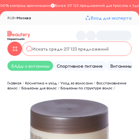
100% контроль оригинальности
Более 217 123 предложений для Красоты и Здо
Вход для эксперта
RUB
Москва
БАДы и витамины
Спортивное питание
Витамины
Главная
/
Косметика и уход
/
Уход за волосами
/
Восстановление
волос
/
Бальзамы для волос
/
Бальзамы по структуре волос
/