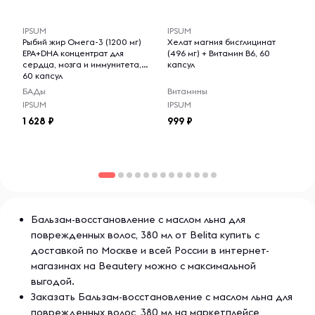
-- : -- : --
-- : -- : --
IPSUM
IPSUM
Рыбий жир Омега-3 (1200 мг)
Хелат магния бисглицинат
EPA+DHA концентрат для
(496 мг) + Витамин B6, 60
сердца, мозга и иммунитета,
капсул
60 капсул
БАДы
Витамины
IPSUM
IPSUM
1 628
999
Бальзам-восстановление с маслом льна для
поврежденных волос, 380 мл от Belita купить с
доставкой по Москве и всей России в интернет-
магазинах на Beautery можно с максимальной
выгодой.
Заказать Бальзам-восстановление с маслом льна для
поврежденных волос, 380 мл на маркетплейсе