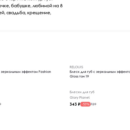
чке, бабушке, любимой на 8
ей, свадьба, крещение,
-- : -- : --
RELOUIS
с зеркальным эффектом Fashion
Блеск для губ с зеркальным эффект
Gloss тон 19
Блески для губ
Glory Planet
343
9
729
-53%