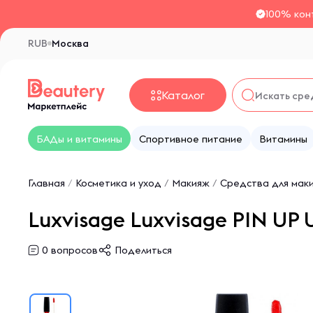
100% кон
RUB
Москва
Каталог
БАДы и витамины
Спортивное питание
Витамины
Главная
/
Косметика и уход
/
Макияж
/
Средства для маки
Luxvisage Luxvisage PIN UP U
0
вопросов
Поделиться