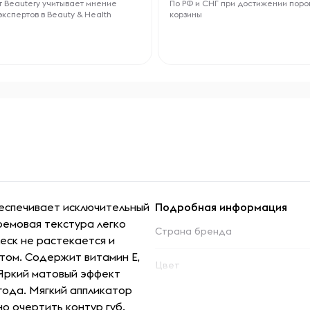
 Beautery учитывает мнение
По РФ и СНГ при достижении поро
экспертов в Beauty & Health
корзины
беспечивает исключительный
Подробная информация
ремовая текстура легко
Страна бренда
леск не растекается и
том. Содержит витамин Е,
Цвет
 Яркий матовый эффект
года. Мягкий аппликатор
о очертить контур губ.