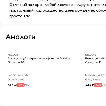
Отличный подарок любой девушке, подруге, маме, до
марта, новый год, рождество, день рождение, юбил
просто так.
Аналоги
-- : -- : --
-- : -- : --
RELOUIS
RELOUIS
Блеск для губ с зеркальным эффектом Fashion
Блеск для губ 
Gloss тон 20
Gloss, тон 15
Блески для губ
Блески для губ
Glory Planet
Glory Planet
343
343
729
72
-53%
-53%