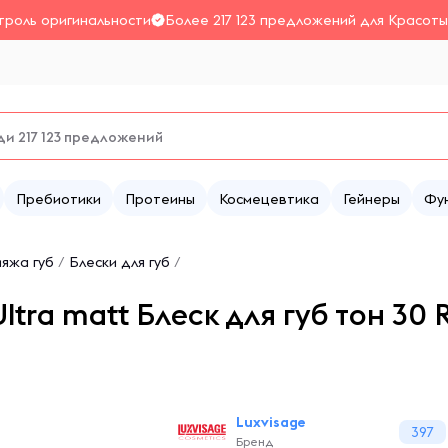
троль оригинальности
Более 217 123 предложений для Красоты
Пребиотики
Протеины
Космецевтика
Гейнеры
Фу
яжа губ
/
Блески для губ
/
ltra matt Блеск для губ тон 30 
Luxvisage
397
Бренд