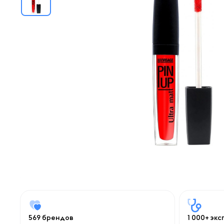
569 брендов
1 000+ эк