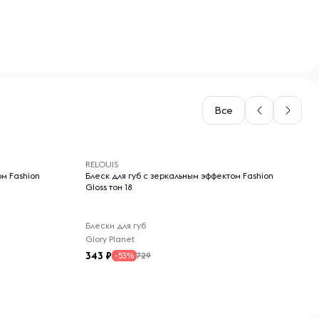
Все
-- : -- : --
RELOUIS
ом Fashion
Блеск для губ с зеркальным эффектом Fashion
Gloss тон 18
Блески для губ
Glory Planet
343
729
-53%