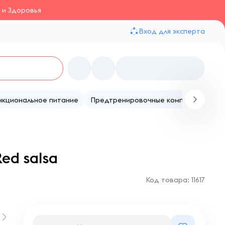
 и Здоровья
Вход для эксперта
нкциональное питание
Предтренировочные комплексы
Те
Red salsa
Код товара: 11617