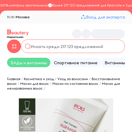
100% контроль оригинальности
Более 217 123 предложений для Красоты и Здо
Вход для эксперта
RUB
Москва
БАДы и витамины
Спортивное питание
Витамины
Главная
/
Косметика и уход
/
Уход за волосами
/
Восстановление
волос
/
Маски для волос
/
Маски по состоянию волос
/
Маски для
мелированных волос
/