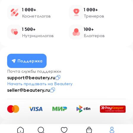
1 000+
1 000+
Косметологов
Тренеров
1 500+
100+
Нутрициологов
Блоггеров
Поддержка
Почта службы поддержки
support@beautery.ru
Начать продавать на Beautery
seller@beautery.ru
Разработка
BusinessMentor.ru