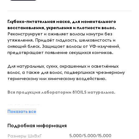
Глубоко-питательная маска, для моментального
восстановления, укрепления и плотности волос.
Реконструирует и оживляет волосы изнутри без
утяжеления. Придаёт гладкость, шелковистость и
сияющий блеск. Защищает волосы от УФ-излучений,
предотвращает появление секущихся кончиков.
Для натуральных, сухих, окрашенных и осветлённых
волос, а также для волос, подвергшихся чрезмерному
термическому или химическому воздействию.
Вся продукция лаборатории 81OILS натуральна.
НЕ СОДЕРЖИТ:
Показать все
Аллергенов, пропиленгликоля, фталатов, парабенов,
Подробная информация
минеральных масел, продуктов нефтепереработки, а
так же БЕЗ: сульфатов SLS, DEA, PEG.
5.000/5.000/15.000
Размеры ШхВхГ