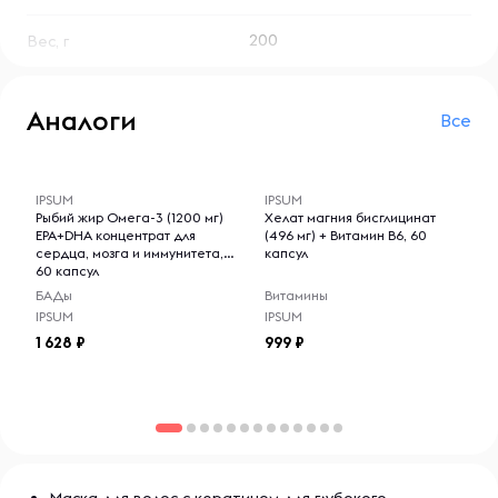
200
Вес, г
Аналоги
Все
-- : -- : --
-- : -- : --
IPSUM
IPSUM
Рыбий жир Омега-3 (1200 мг)
Хелат магния бисглицинат
EPA+DHA концентрат для
(496 мг) + Витамин B6, 60
сердца, мозга и иммунитета,
капсул
60 капсул
БАДы
Витамины
IPSUM
IPSUM
1 628
999