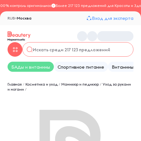
100% контроль оригинальности
Более 217 123 предложений для Красоты и Здо
Вход для эксперта
RUB
Москва
БАДы и витамины
Спортивное питание
Витамины
Главная
/
Косметика и уход
/
Маникюр и педикюр
/
Уход за руками
и ногами
/