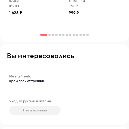
БАДы
Витамины
IPSUM
IPSUM
1 628
999
Вы интересовались
-- : -- : --
Meela Meelo
Крем воск от трещин
Уход за руками и ногами
Нет в наличии