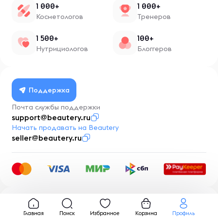
1 000+
1 000+
Косметологов
Тренеров
1 500+
100+
Нутрициологов
Блоггеров
Поддержка
Почта службы поддержки
support@beautery.ru
Начать продавать на Beautery
seller@beautery.ru
Разработка
BusinessMentor.ru
Главная
Поиск
Избранное
Корзина
Профиль