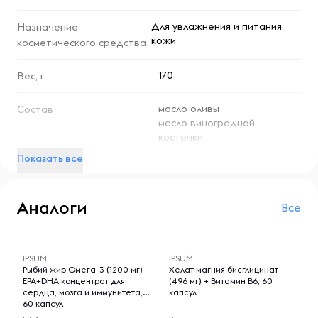
Для увлажнения и питания
Назначение
кожи
косметического средства
170
Вес, г
масло оливы
Состав
масло виноградной
косточки
воск пчелиный
Показать все
масляный экстракт ромашки
витамин е
Аналоги
Все
-- : -- : --
-- : -- : --
IPSUM
IPSUM
Рыбий жир Омега-3 (1200 мг)
Хелат магния бисглицинат
EPA+DHA концентрат для
(496 мг) + Витамин B6, 60
сердца, мозга и иммунитета,
капсул
60 капсул