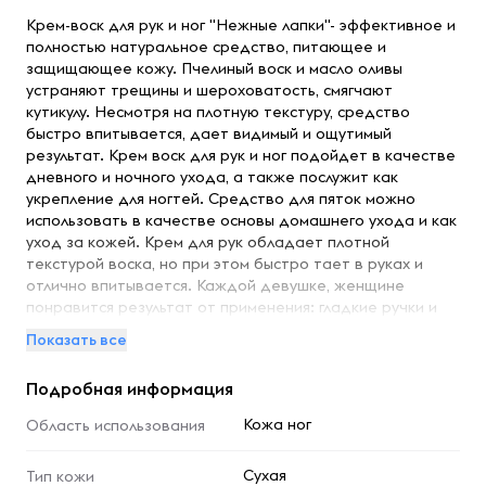
Крем-воск для рук и ног "Нежные лапки"- эффективное и
полностью натуральное средство, питающее и
защищающее кожу. Пчелиный воск и масло оливы
устраняют трещины и шероховатость, смягчают
кутикулу. Несмотря на плотную текстуру, средство
быстро впитывается, дает видимый и ощутимый
результат. Крем воск для рук и ног подойдет в качестве
дневного и ночного ухода, а также послужит как
укрепление для ногтей. Средство для пяток можно
использовать в качестве основы домашнего ухода и как
уход за кожей. Крем для рук обладает плотной
текстурой воска, но при этом быстро тает в руках и
отлично впитывается. Каждой девушке, женщине
понравится результат от применения: гладкие ручки и
ножки, состояние которых можно описать двумя словами
Показать все
- красота и здоровье. Крем воск от трещин для очень
сухой кожи, является практичным подарком для близких
Подробная информация
людей: маме, сестре, подруге, бабушке. Meela Meelo
гордится тем, что его продукты являются органической
Кожа ног
Область использования
косметикой, без вредных химических добавок. Продукт
не содержит искусственных красителей и отдушек, что
Сухая
Тип кожи
делает его более натуральным и гипоаллергенным.