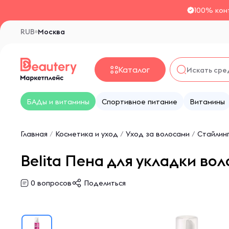
100% кон
RUB
Москва
Каталог
БАДы и витамины
Спортивное питание
Витамины
Главная
/
Косметика и уход
/
Уход за волосами
/
Стайлин
Belita Пена для укладки во
0
вопросов
Поделиться