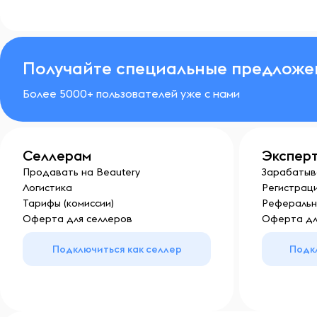
Получайте специальные предложе
Более 5000+ пользователей уже с нами
Селлерам
Экспер
Продавать на Beautery
Зарабатыв
Логистика
Регистраци
Тарифы (комиссии)
Реферальн
Оферта для селлеров
Оферта дл
Подключиться как селлер
Подк