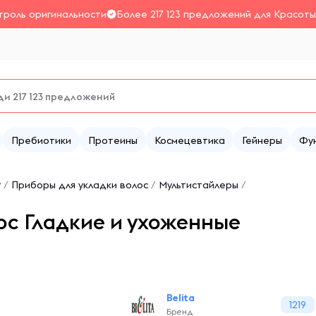
троль оригинальности
Более 217 123 предложений для Красоты
Пребиотики
Протеины
Космецевтика
Гейнеры
Фу
г
/
Приборы для укладки волос
/
Мультистайлеры
/
лос Гладкие и ухоженные
Belita
1219
Бренд