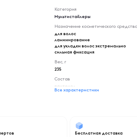
Категория
Мультистайлеры
Назначение косметического средств
для волос
ламинирование
для укладки волос экстремально
сильная фиксация
Вес, г
235
Состав
пантенол
Все характеристики
спертов
Бесплатная доставка