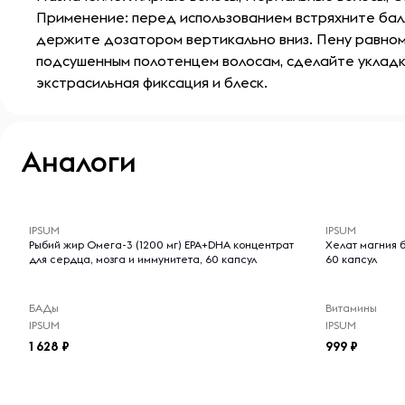
Применение: перед использованием встряхните бал
держите дозатором вертикально вниз. Пену равно
подсушенным полотенцем волосам, сделайте укладку
экстрасильная фиксация и блеск.
Аналоги
-- : -- : --
-- : -- : --
IPSUM
IPSUM
Рыбий жир Омега-3 (1200 мг) EPA+DHA концентрат
Хелат магния б
для сердца, мозга и иммунитета, 60 капсул
60 капсул
БАДы
Витамины
IPSUM
IPSUM
1 628
999