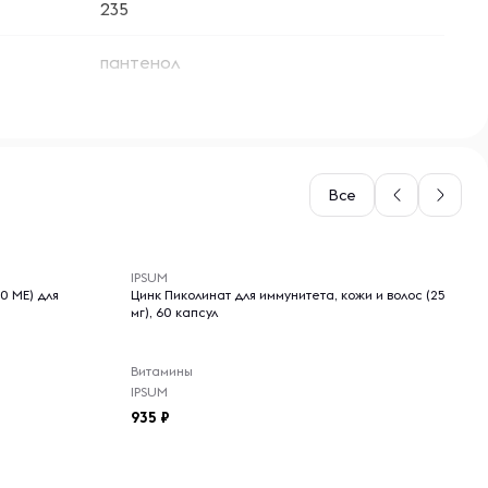
235
пантенол
Все
-- : -- : --
IPSUM
0 МЕ) для
Цинк Пиколинат для иммунитета, кожи и волос (25
мг), 60 капсул
Витамины
IPSUM
935