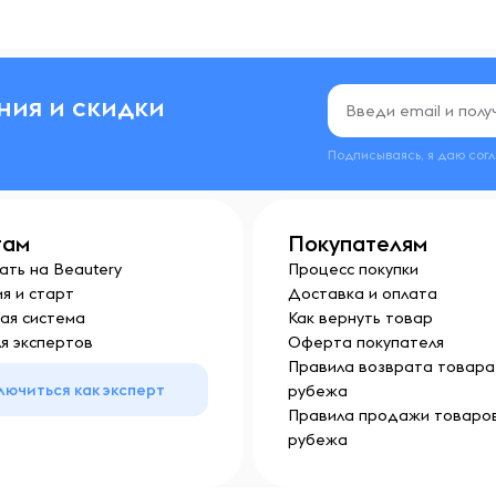
ния и скидки
Подписываясь, я даю сог
там
Покупателям
ать на Beautery
Процесс покупки
я и старт
Доставка и оплата
ая система
Как вернуть товар
я экспертов
Оферта покупателя
Правила возврата товара 
лючиться как эксперт
рубежа
Правила продажи товаров
рубежа