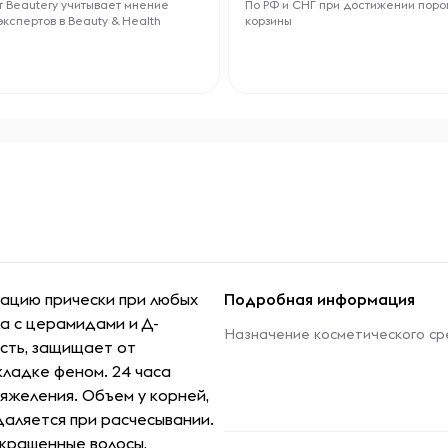
 Beautery учитывает мнение
По РФ и СНГ при достижении поро
экспертов в Beauty & Health
корзины
ацию прически при любых
Подробная информация
ла с церамидами и Д-
Назначение косметического ср
сть, защищает от
кладке феном. 24 часа
тяжеления. Объем у корней,
даляется при расчесывании.
крашенные волосы,