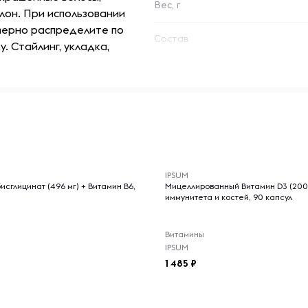
Вес, г
лон. При использовании
мерно распределите по
Состав
. Стайлинг, укладка,
-- : -- : --
IPSUM
исглицинат (496 мг) + Витамин B6,
Мицеллированный Витамин D3 (200
иммунитета и костей, 90 капсул
Витамины
IPSUM
1 485