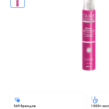
569 брендов
1 000+ эк