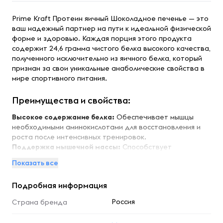
Prime Kraft Протеин яичный Шоколадное печенье — это
ваш надежный партнер на пути к идеальной физической
форме и здоровью. Каждая порция этого продукта
содержит 24,6 грамма чистого белка высокого качества,
полученного исключительно из яичного белка, который
признан за свои уникальные анаболические свойства в
мире спортивного питания.
Преимущества и свойства:
Высокое содержание белка:
Обеспечивает мышцы
необходимыми аминокислотами для восстановления и
роста после интенсивных тренировок.
Поддержка мышечной массы:
Способствует
наращиванию чистой мышечной массы и поддерживает
Показать все
тело во время диеты или сушки.
Улучшение восстановления:
Помогает быстрее
Подробная информация
восстанавливаться после физических нагрузок,
поддерживая высокий уровень энергии.
Россия
Страна бренда
Подходит для низкокалорийной диеты:
Поддерживает высокий уровень белка в рационе, что