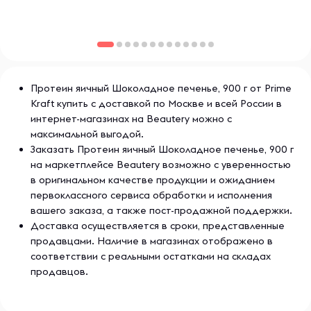
О бренде Prime Kraft
Prime Kraft — это современный бренд,
ориентированный на создание высокоэффективных
спортивных добавок и питания для спортсменов и
людей, ведущих активный образ жизни. Prime Kraft
Протеин яичный Шоколадное печенье, 900 г от Prime
предлагает широкий ассортимент продуктов, включая
Kraft купить с доставкой по Москве и всей России в
протеины, креатин, предтренировочные комплексы и
интернет-магазинах на Beautery можно с
витамины, которые помогают улучшить результаты
тренировок и поддерживать здоровье. Все формулы
максимальной выгодой.
Prime Kraft разработаны с учетом потребностей
Заказать Протеин яичный Шоколадное печенье, 900 г
спортсменов и проходят строгие испытания на качество
на маркетплейсе Beautery возможно с уверенностью
и эффективность, что гарантирует их высокую
в оригинальном качестве продукции и ожиданием
производительность.
первоклассного сервиса обработки и исполнения
вашего заказа, а также пост-продажной поддержки.
Доставка осуществляется в сроки, представленные
продавцами. Наличие в магазинах отображено в
соответствии с реальными остатками на складах
продавцов.