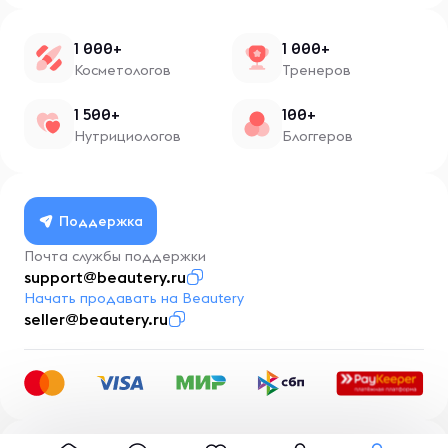
1 000+
1 000+
Косметологов
Тренеров
1 500+
100+
Нутрициологов
Блоггеров
Поддержка
Почта службы поддержки
support@beautery.ru
Начать продавать на Beautery
seller@beautery.ru