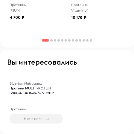
Протеины
Протеины
IPSUM
Vitaminof
4 700
10 178
Вы интересовались
-- : -- : --
Siberian Nutrogunz
Протеин MULTI PROTEIN
Ванильный пломбир, 750 г
Протеины
Нет в наличии