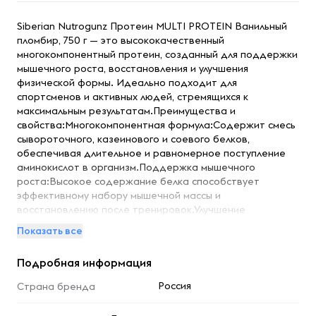
Siberian Nutrogunz Протеин MULTI PROTEIN Ванильный
пломбир, 750 г — это высококачественный
многокомпонентный протеин, созданный для поддержки
мышечного роста, восстановления и улучшения
физической формы. Идеально подходит для
спортсменов и активных людей, стремящихся к
максимальным результатам.Преимущества и
свойства:Многокомпонентная формула:Содержит смесь
сывороточного, казеинового и соевого белков,
обеспечивая длительное и равномерное поступление
аминокислот в организм.Поддержка мышечного
роста:Высокое содержание белка способствует
эффективному набору мышечной массы и
восстановлению после тренировок.Улучшение
восстановления:Протеин помогает сократить время
Показать все
восстановления после интенсивных физических нагрузок,
снижая мышечную усталость.Вкус ванильного
Подробная информация
пломбира:Приятный и насыщенный вкус делает прием
протеина не только полезным, но и приятным.Легкость в
Россия
Страна бренда
приготовлении:Быстро растворяется в воде или молоке,
обеспечивая удобство и простоту