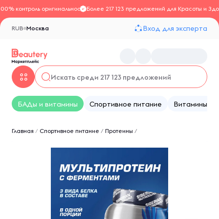
100% контроль оригинальности
Более 217 123 предложений для Красоты и Здо
Вход для эксперта
RUB
Москва
БАДы и витамины
Спортивное питание
Витамины
Главная
/
Спортивное питание
/
Протеины
/