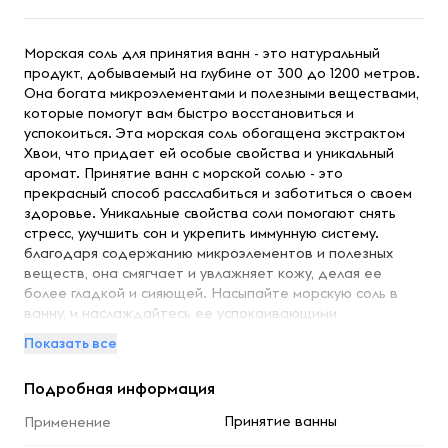
Морская соль для принятия ванн - это натуральный
продукт, добываемый на глубине от 300 до 1200 метров.
Она богата микроэлементами и полезными веществами,
которые помогут вам быстро восстановиться и
успокоиться. Эта морская соль обогащена экстрактом
Хвои, что придает ей особые свойства и уникальный
аромат. Принятие ванн с морской солью - это
прекрасный способ расслабиться и заботиться о своем
здоровье. Уникальные свойства соли помогают снять
стресс, улучшить сон и укрепить иммунную систему.
благодаря содержанию микроэлементов и полезных
веществ, она смягчает и увлажняет кожу, делая ее
более гладкой и сияющей. Насыпайте морскую соль в
ванну, и наслаждайтесь ее успокаивающими
свойствами. Этот натуральный продукт с экстрактом
Показать все
Хвои превратит вашу ванну в источник спокойствия и
релаксации. Позвольте себе моменты уединения и
Подробная информация
хорошего самочувствия. Выберите морскую соль для
принятия ванн и насладитесь ее уникальными
Принятие ванны
Применение
свойствами. Она поможет вам быстро восстановиться,