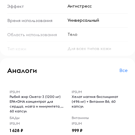
расслабиться и насладиться приятными ощущениями.
Антистресс
Эффект
Приобретите натуральный продукт с экстрактом Хвои и
погрузитесь в мир спокойствия и уюта.
Универсальный
Время использования
Тело
Область использования
Для всех типов кожи
Тип кожи
Аналоги
Все
-- : -- : --
-- : -- : --
IPSUM
IPSUM
Рыбий жир Омега-3 (1200 мг)
Хелат магния бисглицинат
EPA+DHA концентрат для
(496 мг) + Витамин B6, 60
сердца, мозга и иммунитета,
капсул
60 капсул
БАДы
Витамины
IPSUM
IPSUM
1 628
999