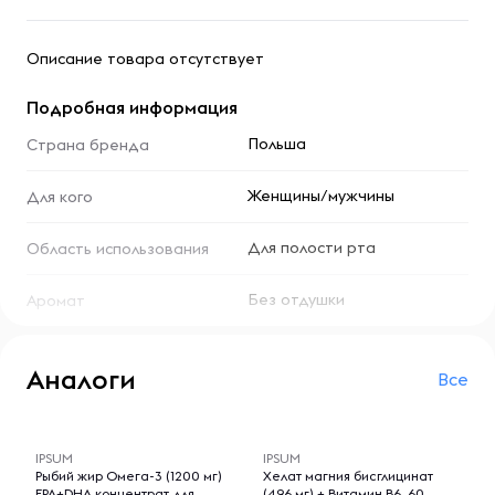
Описание товара отсутствует
Подробная информация
Польша
Страна бренда
Женщины/мужчины
Для кого
Для полости рта
Область использования
Без отдушки
Аромат
Аналоги
Все
-- : -- : --
-- : -- : --
IPSUM
IPSUM
Рыбий жир Омега-3 (1200 мг)
Хелат магния бисглицинат
EPA+DHA концентрат для
(496 мг) + Витамин B6, 60