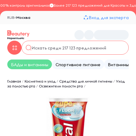
100% контроль оригинальности
Более 217 123 предложений для Красоты и Здо
Вход для эксперта
RUB
Москва
БАДы и витамины
Спортивное питание
Витамины
Главная
/
Косметика и уход
/
Средства для личной гигиены
/
Уход
за полостью рта
/
Освежители полости рта
/