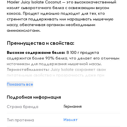
Maxler Juicy Isolate Coconut — это высококачественный
изолят сывороточного белка с освежающим вкусом
кокоса. Продукт идеально подходит для тех, кто
стремится поддерживать или наращивать мышечную
массу, обеспечивая организм необходимыми
аминокислотами.
Преимущества и свойства:
Высокое содержание белка:
В 100 г продукта
содержится более 90% белка, что делает его отличным
источником для поддержания мышечной массы.
Термостабильность:
Juicy Isolate сохраняет свои
питательные свойства и прозрачность даже при
высоких температурах, что позволяет использовать его
Показать все
в различных рецептах.
Отличная смешиваемость:
Продукт легко растворяется
Подробная информация
в воде, создавая однородный напиток без комков.
Германия
Страна бренда
Особенности:
Изолят
Juicy Isolate содержит PRObev — особый изолят
Тип протеина
сывороточного белка, полученный с использованием