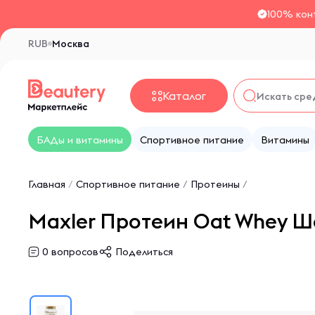
100% кон
RUB
Москва
Каталог
БАДы и витамины
Спортивное питание
Витамины
Главная
/
Спортивное питание
/
Протеины
/
Maxler Протеин Oat Whey Ш
0
вопросов
Поделиться