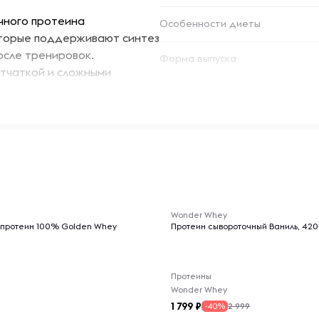
чного протеина
Особенности диеты
оторые поддерживают синтез
осле тренировок.
Форма выпуска
етчаткой и сложными
поддерживает стабильный
й муки медленно повышают
анию стабильного уровня
-- : -- : --
тает в себе
Wonder Whey
 протеин 100% Golden Whey
Протеин сывороточный Ваниль, 420
ю муку, что делает его
ержанию мышечной массы и
ается и подходит для
Протеины
Wonder Whey
1 799
2 999
-40%