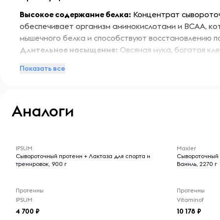
Высокое содержание белка:
Концентрат сыворото
обеспечивает организм аминокислотами и BCAA, к
мышечного белка и способствуют восстановлению п
Длительное насыщение:
Овсяная мука, богатая кл
углеводами, помогает дольше оставаться сытым и 
Показать все
уровень энергии.
Низкий гликемический индекс:
Углеводы из овсяно
уровень сахара в крови, что способствует поддерж
Аналоги
энергии.
Особенности:
-- : -- : --
-- : -- : --
Maxler Протеин Oat Whey Шоколадный брауни соче
IPSUM
Maxler
Сывороточный протеин + Лактаза для спорта и
Сывороточный
высококачественный сывороточный протеин и овсяну
тренировок, 900 г
Ваниль, 2270 г
идеальным выбором для тех, кто стремится к подд
улучшению физической формы. Продукт легко усваив
Протеины
Протеины
употребления в любое время дня.
IPSUM
Vitaminof
4 700
10 178
Условия хранения: