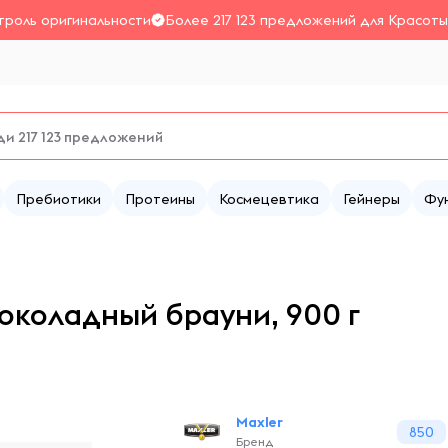
троль оригинальности
Более 217 123 предложений для Красоты
Пребиотики
Протеины
Космецевтика
Гейнеры
Фу
околадный брауни, 900 г
Maxler
850
Бренд