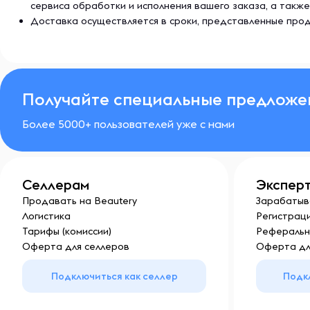
сервиса обработки и исполнения вашего заказа, а так
Доставка осуществляется в сроки, представленные прод
Получайте специальные предложе
Более 5000+ пользователей уже с нами
Селлерам
Экспер
Продавать на Beautery
Зарабатыв
Логистика
Регистраци
Тарифы (комиссии)
Реферальн
Оферта для селлеров
Оферта дл
Подключиться как селлер
Подк