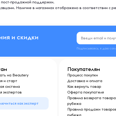
же пост-продажной поддержки.
авцами. Наличие в магазинах отображено в соответствии с р
ния и скидки
Подписываясь, я даю сог
там
Покупателям
ать на Beautery
Процесс покупки
я и старт
Доставка и оплата
ая система
Как вернуть товар
я экспертов
Оферта покупателя
Правила возврата товара 
лючиться как эксперт
рубежа
Правила продажи товаров
рубежа