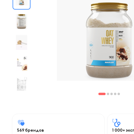
569 брендов
1 000+ эк