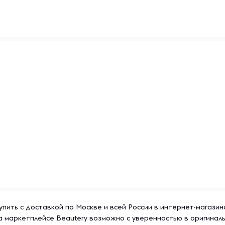
ых солнечных лучей и
закрывайте ее, чтобы
кокачественные спортивные
их активный образ жизни.
вых порошков, гейнеров,
лучшить результаты
axler отличается
что делает её популярной
еса.
упить с доставкой по Москве и всей России в интернет-магазин
а маркетплейсе Beautery возможно с уверенностью в оригинал