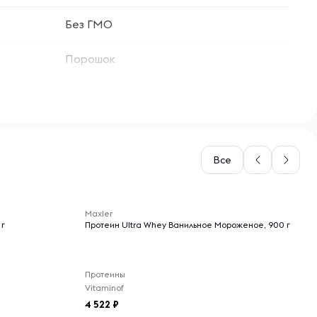
Без ГМО
Порошок
Все
-- : -- : --
Maxler
 г
Протеин Ultra Whey Ванильное Мороженое, 900 г
Протеины
Vitaminof
4 522