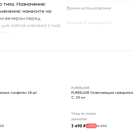
о типа. Назначение:
Время использования
именение: нанесите на
или вечером перед
Ключевой ингредиент
ля снятия макияжа с глаз.
ания.
-- : -- : --
PUREELIXIR
жные салфетки 28 шт
PUREELIXIR Осветляющая сыворотка
С, 30 мл
Уход за лицом
pureelixir
3 490
200
4 490
-22%