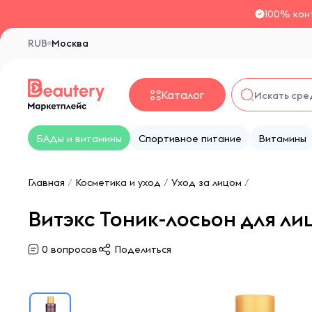
100% кон
RUB
Москва
Каталог
БАДы и витамины
Спортивное питание
Витамины
Главная
/
Косметика и уход
/
Уход за лицом
/
Витэкс Тоник-лосьон для ли
0
вопросов
Поделиться