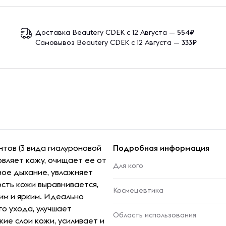
Доставка Beautery CDEK с 12 Августа —
554₽
Самовывоз Beautery CDEK с 12 Августа —
333₽
нтов (3 вида гиалуроновой
Подробная информация
овляет кожу, очищает ее от
Для кого
чное дыхание, увлажняет
ость кожи выравнивается,
Космецевтика
им и ярким. Идеально
о ухода, улучшает
Область использования
ие слои кожи, усиливает и