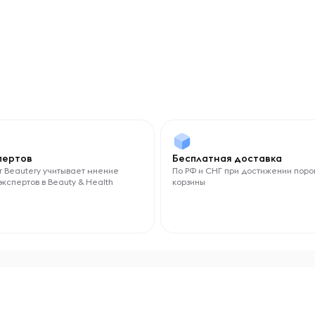
спертов
Бесплатная доставка
 Beautery учитывает мнение
По РФ и СНГ при достижении поро
экспертов в Beauty & Health
корзины