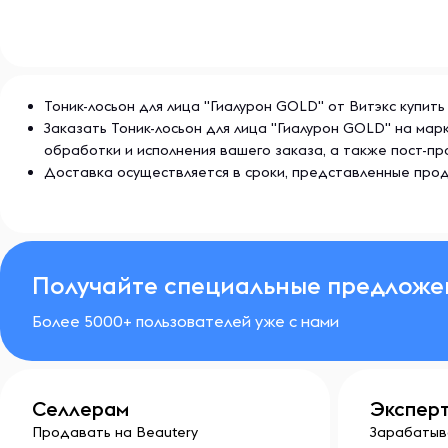
Тоник-лосьон для лица "Гиалурон GOLD" от Витэкс купить
Заказать Тоник-лосьон для лица "Гиалурон GOLD" на ма
обработки и исполнения вашего заказа, а также пост-
Доставка осуществляется в сроки, представленные прод
Получайте специальные предложе
Более 5000+ пользователей уже с нами
Селлерам
Экспер
Продавать на Beautery
Зарабатыв