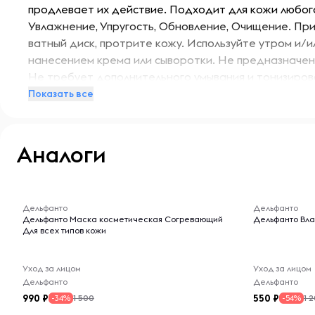
продлевает их действие. Подходит для кожи любог
Увлажнение, Упругость, Обновление, Очищение. Пр
ватный диск, протрите кожу. Используйте утром и/
нанесением крема или сыворотки. Не предназначен д
Не требует дополнительного умывания и тонизиров
Показать все
Аналоги
-- : -- : --
-- : -- : --
Дельфанто
Дельфанто
Дельфанто Маска косметическая Согревающий
Дельфанто Вла
Для всех типов кожи
Уход за лицом
Уход за лицом
Дельфанто
Дельфанто
990
550
1 500
1 
-34%
-54%