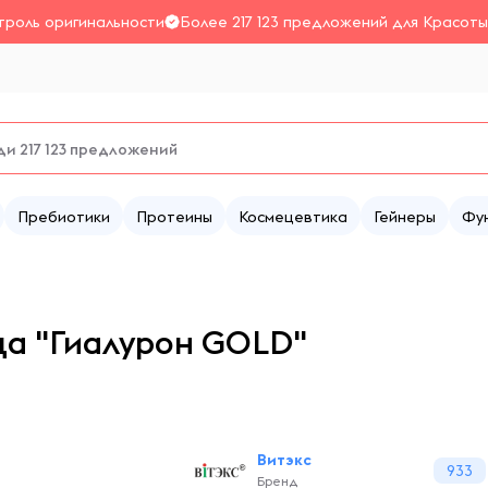
троль оригинальности
Более 217 123 предложений для Красоты
Пребиотики
Протеины
Космецевтика
Гейнеры
Фу
ца "Гиалурон GOLD"
Витэкс
933
Бренд