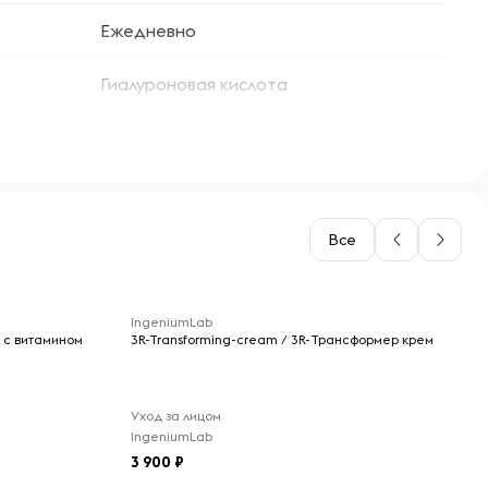
Ежедневно
Гиалуроновая кислота
Все
-- : -- : --
IngeniumLab
 с витамином
3R-Transforming-cream / 3R-Трансформер крем
Уход за лицом
IngeniumLab
3 900