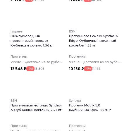
Isopure
BSN
Низкоуглеводный
Протеиновая смесь Syntha-6
протеиновый порошок
Edge Клубничный молочный
Клубника и сливки, 1.36 кг
коктейль, 1.82 кг
Протеины
Протеины
Virelle - доставка из-за рубежа
Virelle - доставка из-за рубежа
12 548
10 150
13 803
11 165
-9%
-9%
BSN
Syntrax
Протеиновая матрица Syntha-
Протеин Matrix 5.0
6 Клубничный коктейль, 2.27 кг
Клубничный Крем, 2270 г
Протеины
Протеины