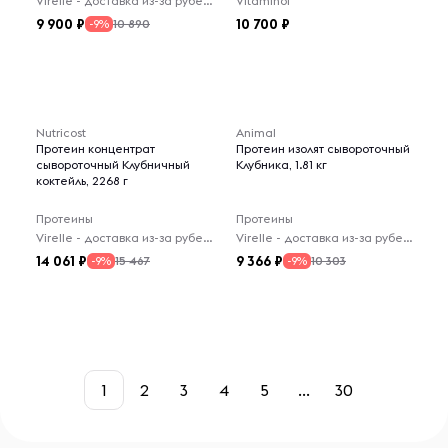
Virelle - доставка из-за рубежа
Vitaminof
9 900
10 700
10 890
-9%
Nutricost
Animal
Протеин концентрат
Протеин изолят сывороточный
сывороточный Клубничный
Клубника, 1.81 кг
коктейль, 2268 г
Протеины
Протеины
Virelle - доставка из-за рубежа
Virelle - доставка из-за рубежа
14 061
9 366
15 467
10 303
-9%
-9%
1
2
3
4
5
...
30