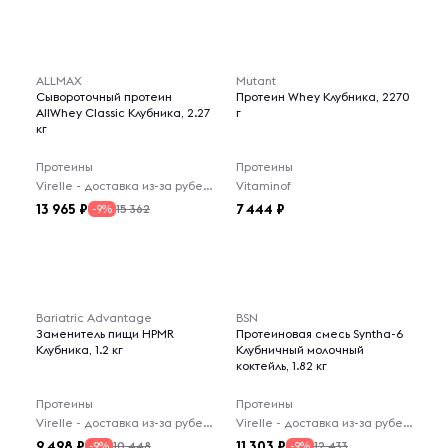
ALLMAX
Mutant
Сывороточный протеин
Протеин Whey Клубника, 2270
AllWhey Classic Клубника, 2.27
г
кг
Протеины
Протеины
Virelle - доставка из-за рубежа
Vitaminof
13 965
7 444
15 362
-9%
Bariatric Advantage
BSN
Заменитель пищи HPMR
Протеиновая смесь Syntha-6
Клубника, 1.2 кг
Клубничный молочный
коктейль, 1.82 кг
Протеины
Протеины
Virelle - доставка из-за рубежа
Virelle - доставка из-за рубежа
9 498
11 303
10 448
12 433
-9%
-9%