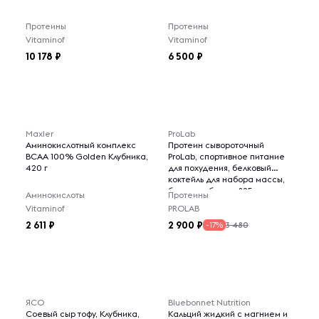
Протеины
Протеины
Vitaminof
Vitaminof
10 178
6 500
Maxler
ProLab
Аминокислотный комплекс
Протеин сывороточный
BCAA 100% Golden Клубника,
ProLab, спортивное питание
420 г
для похудения, белковый
коктейль для набора массы,
банан клубника, 825г
Аминокислоты
Протеины
Vitaminof
PROLAB
2 611
2 900
3 480
-17%
ЯСО
Bluebonnet Nutrition
Соевый сыр тофу, Клубника,
Кальций жидкий с магнием и