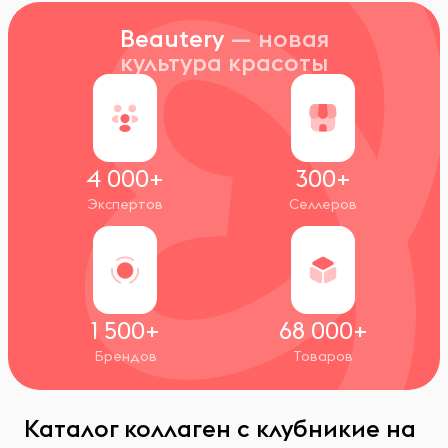
Beautery
— новая
культура красоты
4 000+
300+
Экспертов
Селлеров
1 500+
68 000+
Брендов
Товаров
Каталог коллаген с клубникие на