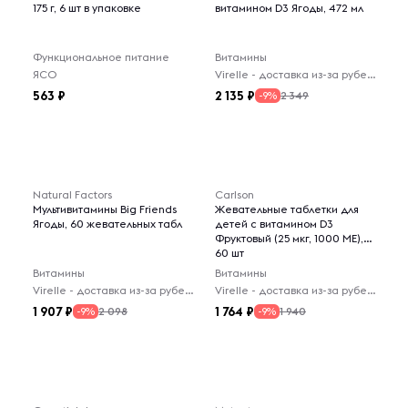
175 г, 6 шт в упаковке
витамином D3 Ягоды, 472 мл
Функциональное питание
Витамины
ЯСО
Virelle - доставка из-за рубежа
563
2 135
2 349
-9%
Natural Factors
Carlson
Мультивитамины Big Friends
Жевательные таблетки для
Ягоды, 60 жевательных табл
детей с витамином D3
Фруктовый (25 мкг, 1000 МЕ),
60 шт
Витамины
Витамины
Virelle - доставка из-за рубежа
Virelle - доставка из-за рубежа
1 907
1 764
2 098
1 940
-9%
-9%