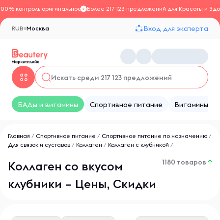
100% контроль оригинальности
Более 217 123 предложений для Красоты и Здо
Вход для эксперта
RUB
Москва
БАДы и витамины
Спортивное питание
Витамины
Главная
/
Спортивное питание
/
Спортивное питание по назначению
/
Для связок и суставов
/
Коллаген
/
Коллаген с клубникой
/
1180 товаров
↑
Коллаген со вкусом
клубники – Цены, Скидки