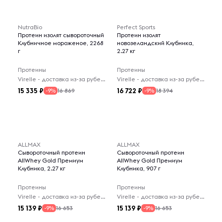
NutraBio
Perfect Sports
Протеин изолят сывороточный
Протеин изолят
Клубничное мороженое, 2268
новозеландский Клубника,
г
2.27 кг
Протеины
Протеины
Virelle - доставка из-за рубежа
Virelle - доставка из-за рубежа
15 335
16 722
16 869
18 394
-9%
-9%
ALLMAX
ALLMAX
Сывороточный протеин
Сывороточный протеин
AllWhey Gold Премиум
AllWhey Gold Премиум
Клубника, 2.27 кг
Клубника, 907 г
Протеины
Протеины
Virelle - доставка из-за рубежа
Virelle - доставка из-за рубежа
15 139
15 139
16 653
16 653
-9%
-9%