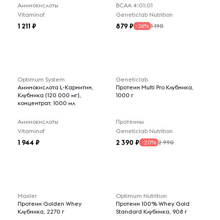
Аминокислоты
ВСАА 4:01:01
Vitaminof
Geneticlab Nutrition
1 211
879
1 190
-26%
Optimum System
Geneticlab
Аминокислота L-Карнитин,
Протеин Multi Pro Клубника,
Клубника (120 000 мг),
1000 г
концентрат, 1000 мл
Аминокислоты
Протеины
Vitaminof
Geneticlab Nutrition
1 944
2 390
2 990
-20%
Maxler
Optimum Nutrition
Протеин Golden Whey
Протеин 100% Whey Gold
Клубника, 2270 г
Standard Клубника, 908 г