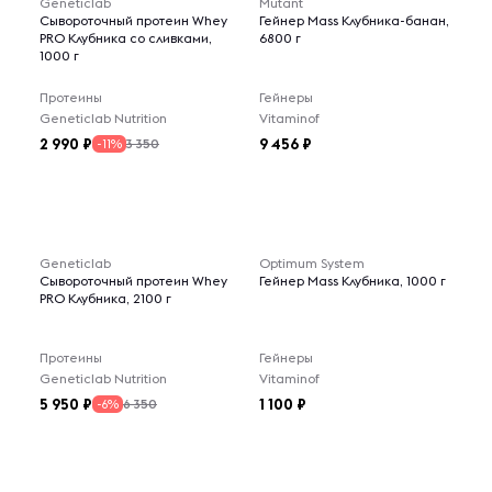
Geneticlab
Mutant
Сывороточный протеин Whey
Гейнер Mass Клубника-банан,
PRO Клубника со сливками,
6800 г
1000 г
Протеины
Гейнеры
Geneticlab Nutrition
Vitaminof
2 990
9 456
3 350
-11%
Geneticlab
Optimum System
Сывороточный протеин Whey
Гейнер Mass Клубника, 1000 г
PRO Клубника, 2100 г
Протеины
Гейнеры
Geneticlab Nutrition
Vitaminof
5 950
1 100
6 350
-6%