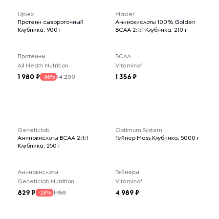
Uplex
Maxler
Протеин сывороточный
Аминокислоты 100% Golden
Клубника, 900 г
BCAA 2:1:1 Клубника, 210 г
Протеины
BCAA
All Heath Nutrition
Vitaminof
1 980
1 356
14 200
-86%
Geneticlab
Optimum System
Аминокислоты BCAA 2:1:1
Гейнер Mass Клубника, 5000 г
Клубника, 250 г
Аминокислоты
Гейнеры
Geneticlab Nutrition
Vitaminof
829
4 989
1 150
-28%