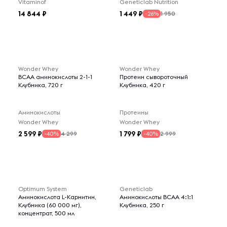
Vitaminof
Geneticlab Nutrition
14 844
1 449
1 950
-26%
Wonder Whey
Wonder Whey
BCAA аминокислоты 2-1-1
Протеин сывороточный
Клубника, 720 г
Клубника, 420 г
Аминокислоты
Протеины
Wonder Whey
Wonder Whey
2 599
1 799
4 299
2 999
-40%
-40%
Optimum System
Geneticlab
Аминокислота L-Карнитин,
Аминокислоты BCAA 4:1:1
Клубника (60 000 мг),
Клубника, 250 г
концентрат, 500 мл