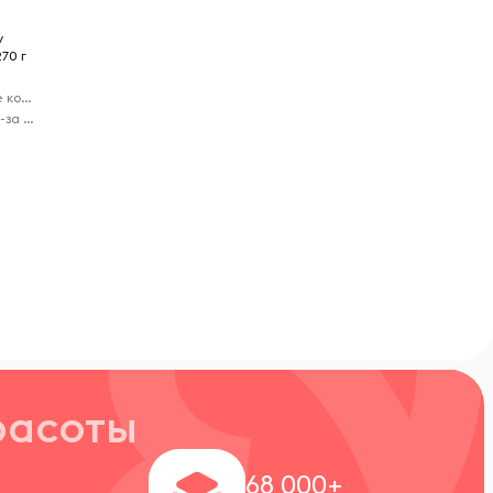
y
70 г
Предтренировочные комплексы
Virelle - доставка из-за рубежа
расоты
+
68 000+