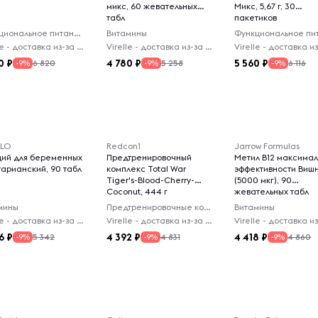
микс, 60 жевательных
Микс, 5,67 г, 30
табл
пакетиков
Функциональное питание
Витамины
Virelle - доставка из-за рубежа
Virelle - доставка из-за рубежа
0
4 780
5 560
6 820
5 258
6 116
-9%
-9%
-9%
LO
Redcon1
Jarrow Formulas
ций для беременных
Предтренировочный
Метил B12 максима
тарианский, 90 табл
комплекс Total War
эффективности Виш
Tiger's-Blood-Cherry-
(5000 мкг), 90
Coconut, 444 г
жевательных табл
мины
Предтренировочные комплексы
Витамины
Virelle - доставка из-за рубежа
Virelle - доставка из-за рубежа
6
4 392
4 418
5 342
4 831
4 860
-9%
-9%
-9%