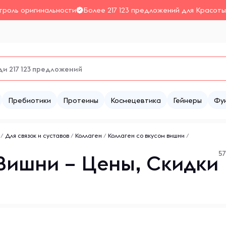
троль оригинальности
Более 217 123 предложений для Красоты
Пребиотики
Протеины
Космецевтика
Гейнеры
Фу
/
Для связок и суставов
/
Коллаген
/
Коллаген со вкусом вишни
/
5
 Вишни – Цены, Скидки