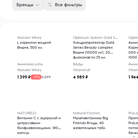
Бренды
Все фильтры
Wonder Whey
Optimum System Gold Series
Opti
L карнитин жидкий
Хондропротектор Gold
Амин
Вишня, 500 мл
Series Beauty complex
Карни
Вишня (10000 мг), 20
000 м
флаконов по 25 мл
1000
Аминокислоты
БАДы
Амин
Wonder Whey
Vitaminof
Vitam
1 399
4 989
1 94
2 299
-39%
NATURELO
Natural Factors
ProL
Витамин C с ацеролой и
Мультивитамины Big
Прот
цитрусовыми
Friends Ягоды, 60
ProL
биофлавоноидами, 180
жевательных табл
пита
капсул
белк
набо