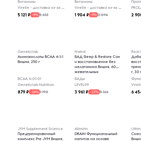
Витамины
Витамины
Прот
вишня
Virelle - доставка из-за рубежа
Virelle - доставка из-за рубежа
PROL
5 121
1 904
2 90
5 633
2 094
-9%
-9%
Geneticlab
Natrol
Real 
Аминокислоты BCAA 4:1:1
БАД Sleep & Restore Сон
Доба
Вишня, 250 г
и восстановление без
восс
мелатонина Вишня, 60
трени
жевательных
г, 30
мармеладок
ВСАА 4:01:01
БАДы
Geneticlab Nutrition
LEVEL99
879
3 961
6 45
1 190
5 166
-26%
-23%
JYM Supplement Science
Allmirin
Ultim
Предтренировочный
DRAIN Функциональный
Смес
комплекс Pre JYM Вишня,
напиток на основе
Вишня