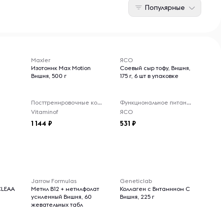
Популярные
Maxler
ЯСО
Изотоник Max Motion
Соевый сыр тофу, Вишня,
Вишня, 500 г
175 г, 6 шт в упаковке
Посттренировочные комплексы
Функциональное питание
Vitaminof
ЯСО
1 144
531
Jarrow Formulas
Geneticlab
CLEAA
Метил B12 + метилфолат
Коллаген с Витамином С
усиленный Вишня, 60
Вишня, 225 г
жевательных табл