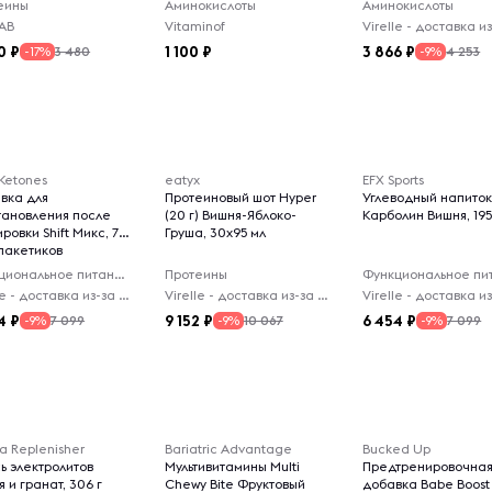
еины
Аминокислоты
Аминокислоты
, 825г
AB
Vitaminof
0
1 100
3 866
3 480
4 253
-17%
-9%
Ketones
eatyx
EFX Sports
вка для
Протеиновый шот Hyper
Углеводный напито
тановления после
(20 г) Вишня-Яблоко-
Карболин Вишня, 195
ровки Shift Микс, 7,5
Груша, 30x95 мл
 пакетиков
Функциональное питание
Протеины
Virelle - доставка из-за рубежа
Virelle - доставка из-за рубежа
4
9 152
6 454
7 099
10 067
7 099
-9%
-9%
-9%
a Replenisher
Bariatric Advantage
Bucked Up
ь электролитов
Мультивитамины Multi
Предтренировочна
 и гранат, 306 г
Chewy Bite Фруктовый
добавка Babe Boost