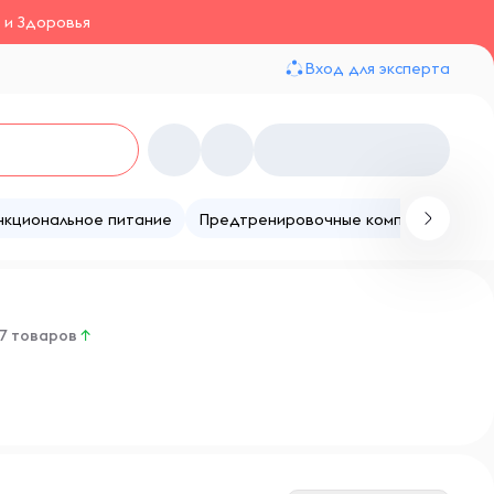
 и Здоровья
Вход для эксперта
нкциональное питание
Предтренировочные комплексы
Те
77 товаров
↑