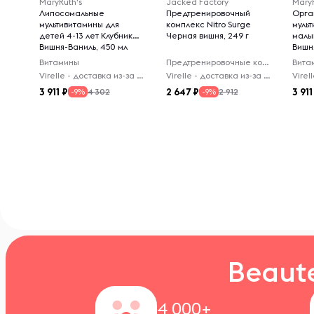
MaryRuth's
Jacked Factory
MaryR
Липосомальные
Предтренировочный
Орга
мультивитамины для
комплекс Nitro Surge
муль
детей 4-13 лет Клубника-
Черная вишня, 249 г
малы
Вишня-Ваниль, 450 мл
Вишня
жева
Витамины
Предтренировочные комплексы
Вита
Virelle - доставка из-за рубежа
Virelle - доставка из-за рубежа
3 911
2 647
3 911
4 302
2 912
-9%
-9%
Beaut
4 000+