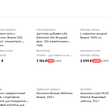
mum System
Life Extension
Wonder Whey
окислота L-
Детская добавка Life
L карнитин жидкий
тин, Вишня (120
Extension Mix Ягодный
Вишня, 1000 мл
г), концентрат,
вкус, 120 жевательных
 мл
табл
окислоты
Витамины
Аминокислоты
inof
Virelle - доставка из-за рубежа
Wonder Whey
4
3 156
2 099
3 472
3 499
-9%
-40%
ab
Optimum System
ALLMAX
еин сывороточный
Коллаген Beauty Wellness
Аминокислоты MUS
ab, спортивное
Вишня, 200 г
Xtreme Вишнёвый
ние для похудения,
лаймад, 532 г
овый коктейль для
ра массы, шоколад