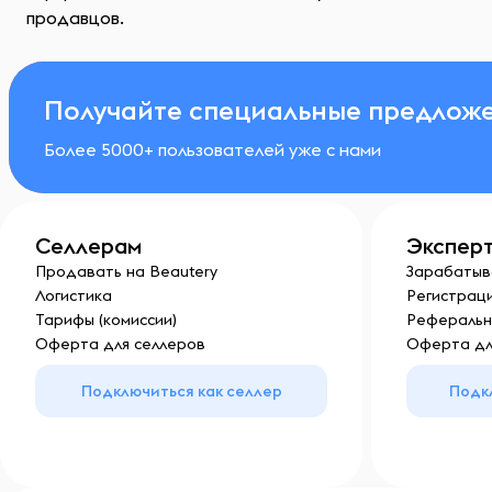
продавцов.
Получайте специальные предложе
Более 5000+ пользователей уже с нами
Селлерам
Экспер
Продавать на Beautery
Зарабатыв
Логистика
Регистраци
Тарифы (комиссии)
Реферальн
Оферта для селлеров
Оферта дл
Подключиться как селлер
Подк