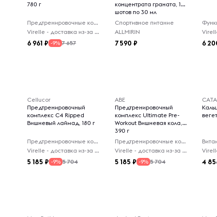
780 г
концентрата граната, 10
шотов по 30 мл
Предтренировочные комплексы
Спортивное питание
Virelle - доставка из-за рубежа
ALLMIRIN
6 961
7 590
6 20
7 657
-9%
Cellucor
ABE
CATA
Предтренировочный
Предтренировочный
Каль
комплекс C4 Ripped
комплекс Ultimate Pre-
веге
Вишневый лаймад, 180 г
Workout Вишневая кола,
390 г
Предтренировочные комплексы
Предтренировочные комплексы
Вита
Virelle - доставка из-за рубежа
Virelle - доставка из-за рубежа
5 185
5 185
4 85
5 704
5 704
-9%
-9%