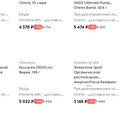
Cherry, 10 саше
VASO Ultimate Pump
Cherry Bomb, 504 г
Функциональное питание
БАДы
Предтренировочные комплексы
Virelle - доставка из-за рубежа
PrimeHealth - доставка из-за рубежа
Virelle - доставка из-за рубежа
6 378
5 474
6 714
6 021
-5%
-9%
Onesano
Garden of Life
льной
Коллаген (5000 мг)
Энергетик Sport
ня
Вишня, 198 г
Органическая
растительная
энергия+Focus Ежевика-
вишня, 231 г
БАДы
Предтренировочные комплексы
Virelle - доставка из-за рубежа
PrimeHealth - доставка из-за рубежа
Virelle - доставка из-за рубежа
5 022
3 165
5 286
3 482
-5%
-9%