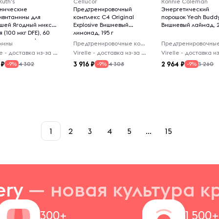
uth's
Cellucor
Ronnie Coleman
нические
Предтренировочный
Энергетический
тивитамины для
комплекс C4 Original
порошок Yeah Budd
шей Ягодный микс-
Explosive Вишневый
Вишневый лаймад, 2
 (100 мкг DFE), 60
лимонад, 195 г
тельных конфет
мины
Предтренировочные комплексы
Virelle - доставка из-за рубежа
Virelle - доставка из-за рубежа
3 916
2 964
4 302
4 308
3 260
-9%
-9%
-9%
1
2
3
4
5
...
15
ery
— новая
культура к
300+
1 500