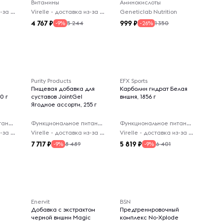
Витамины
Аминокислоты
Virelle - доставка из-за рубежа
Virelle - доставка из-за рубежа
Geneticlab Nutrition
4 767
999
5 244
1 350
-9%
-26%
Purity Products
EFX Sports
к
Пищевая добавка для
Карболин гидрат Белая
0 г
суставов JointGel
вишня, 1856 г
Ягодное ассорти, 255 г
Функциональное питание
Функциональное питание
Функциональное питание
Virelle - доставка из-за рубежа
Virelle - доставка из-за рубежа
Virelle - доставка из-за рубежа
7 717
5 819
8 489
6 401
-9%
-9%
Enervit
BSN
я
Добавка с экстрактом
Предтренировочный
черной вишни Magic
комплекс No-Xplode